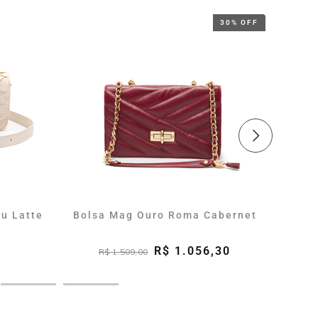
30% OFF
cu Latte
Bolsa Mag Ouro Roma Cabernet
Bolsa
R$ 1.056,30
R$ 1.509,00