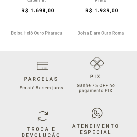
Cabernet
Preto
R$ 1.698,00
R$ 1.939,00
Bolsa Helô Ouro Pirarucu
Bolsa Elara Ouro Roma
Preto
Vanilla
R$ 2.669,00
R$ 1.679,00
Bolsa Mini Atina Ônix
Bolsa Mini Atina Ônix
Pirarucu Coffe
Pirarucu Indigo
PIX
PARCELAS
Ganhe 7% OFF no
R$ 3.398,00
R$ 3.398,00
Em até 8x sem juros
pagamento PIX
Bolsa Lola Ouro Roma Viola
Bolsa Ameli Ouro Pirarucu
Latte
R$ 1.999,00
R$ 2.969,00
ATENDIMENTO
TROCA E
ESPECIAL
DEVOLUÇÃO