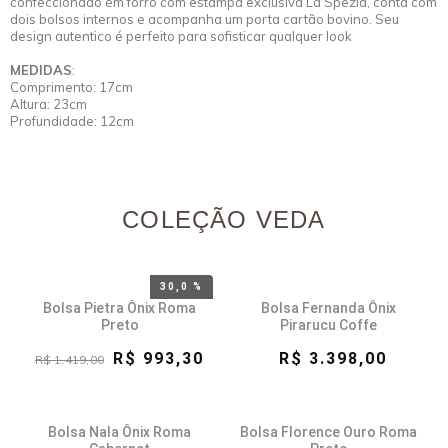
confeccionado em forro com estampa exclusiva La Spezia, conta com
dois bolsos internos e acompanha um porta cartão bovino. Seu
design autentico é perfeito para sofisticar qualquer look
MEDIDAS
:
Comprimento: 17cm
Altura: 23cm
Profundidade: 12cm
COLEÇÃO VEDA
30,0 %
Bolsa Pietra Ônix Roma
Bolsa Fernanda Ônix
Preto
Pirarucu Coffe
R$ 993,30
R$ 3.398,00
R$ 1.419,00
Bolsa Nala Ônix Roma
Bolsa Florence Ouro Roma