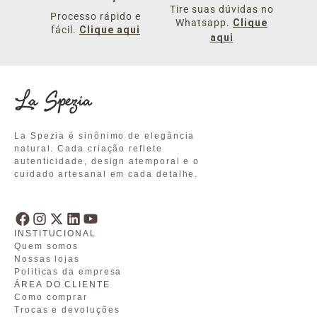
Tire suas dúvidas no
Processo rápido e
Bolsa Lola Ouro Roma Latte
Whatsapp.
Bolsa Clea Ouro Roma
Clique
fácil.
Clique aqui
Preto
aqui
R$ 1.999,00
R$ 1.729,00
La Spezia é sinônimo de elegância
natural. Cada criação reflete
autenticidade, design atemporal e o
cuidado artesanal em cada detalhe.
INSTITUCIONAL
Quem somos
Nossas lojas
Politicas da empresa
ÁREA DO CLIENTE
Como comprar
Trocas e devoluções