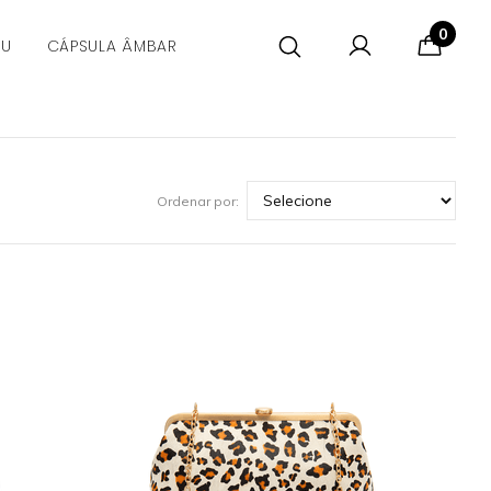
0
CU
CÁPSULA ÂMBAR
Ordenar por: