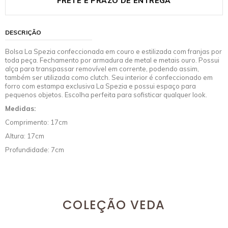
FRETE E PRAZO DE ENTREGA
DESCRIÇÃO
Bolsa La Spezia confeccionada em couro e estilizada com franjas por
toda peça. Fechamento por armadura de metal e metais ouro. Possui
alça para transpassar removível em corrente, podendo assim,
também ser utilizada como clutch. Seu interior é confeccionado em
forro com estampa exclusiva La Spezia e possui espaço para
pequenos objetos. Escolha perfeita para sofisticar qualquer look.
Medidas:
Comprimento: 17cm
Altura: 17cm
Profundidade: 7cm
COLEÇÃO VEDA