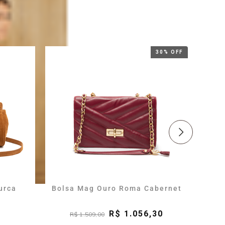
30% OFF
urca
Bolsa Mag Ouro Roma Cabernet
Bols
R$ 1.056,30
R$ 1.509,00