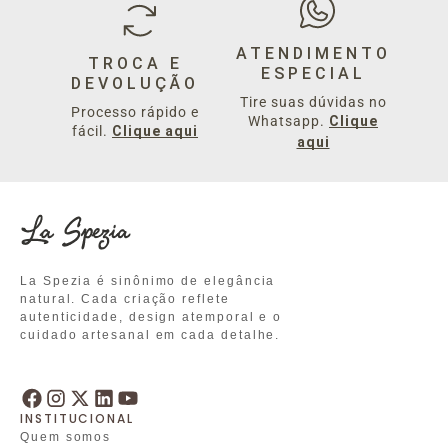
Estanho
Cimento
R$ 3.979,00
R$ 1.999,00
ATENDIMENTO
TROCA E
ESPECIAL
DEVOLUÇÃO
Tire suas dúvidas no
Processo rápido e
Bolsa Valentina Bolas G
Whatsapp.
Bolsa Yara Ouro Roma
Clique
fácil.
Clique aqui
Ouro Metalizado Ouro
Preto
aqui
R$ 1.769,00
R$ 1.679,00
La Spezia é sinônimo de elegância
natural. Cada criação reflete
autenticidade, design atemporal e o
cuidado artesanal em cada detalhe.
INSTITUCIONAL
Quem somos