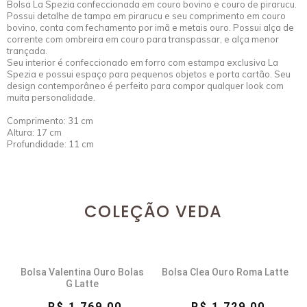
Bolsa La Spezia confeccionada em couro bovino e couro de pirarucu.
Possui detalhe de tampa em pirarucu e seu comprimento em couro
bovino, conta com fechamento por imã e metais ouro. Possui alça de
corrente com ombreira em couro para transpassar, e alça menor
trançada.
Seu interior é confeccionado em forro com estampa exclusiva La
Spezia e possui espaço para pequenos objetos e porta cartão. Seu
design contemporâneo é perfeito para compor qualquer look com
muita personalidade.
Comprimento: 31 cm
Altura: 17 cm
Profundidade: 11 cm
COLEÇÃO VEDA
Bolsa Valentina Ouro Bolas
Bolsa Clea Ouro Roma Latte
G Latte
R$ 1.769,00
R$ 1.729,00