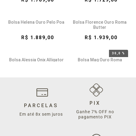
Bolsa Helena Ouro Pelo Poa
Bolsa Florence Ouro Roma
Butter
R$ 1.889,00
R$ 1.939,00
30,0 %
Bolsa Alessia Onix Alligator
Bolsa Mag Ouro Roma
Preto
Conhaque
R$ 1.649,00
R$ 1.056,30
R$ 1.509,00
Bolsa Nanda Ouro Roma
Bolsa Silvia Ouro Pirarucu
Mel
PIX
Coffe
PARCELAS
Ganhe 7% OFF no
R$ 1.679,00
R$ 3.679,00
Em até 8x sem juros
pagamento PIX
Bolsa Mini Sílvia Onix Python
Bolsa Lola onix Roma