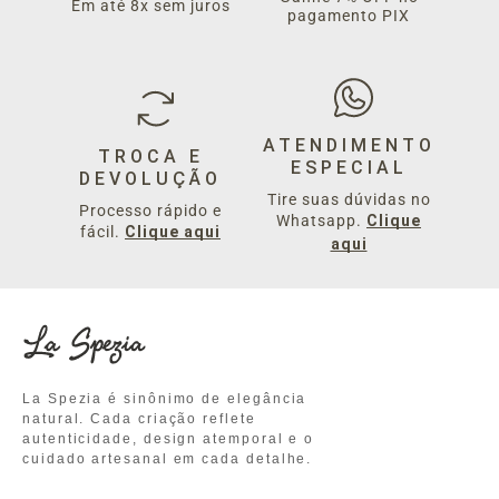
R$ 1.859,00
R$ 1.398,00
Em até 8x sem juros
pagamento PIX
Bolsa Martina Ouro Pirarucu
Bolsa Ana onix Pirarucu
Preto
Grafite
R$ 1.598,00
R$ 1.949,00
ATENDIMENTO
TROCA E
ESPECIAL
DEVOLUÇÃO
Tire suas dúvidas no
Processo rápido e
Bolsa Jéssica Ouro Roma
Whatsapp.
Bolsa Luma Ouro Pelo
Clique
fácil.
Clique aqui
Cabernet
Bambi
aqui
R$ 1.198,00
R$ 1.789,00
La Spezia é sinônimo de elegância
natural. Cada criação reflete
autenticidade, design atemporal e o
cuidado artesanal em cada detalhe.